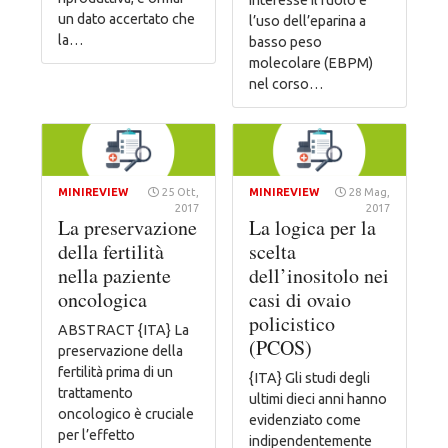
un dato accertato che
l’uso dell’eparina a
la…
basso peso
molecolare (EBPM)
nel corso…
MINIREVIEW
25 Ott,
MINIREVIEW
28 Mag,
2017
2017
La preservazione
La logica per la
della fertilità
scelta
nella paziente
dell’inositolo nei
oncologica
casi di ovaio
policistico
ABSTRACT {ITA} La
(PCOS)
preservazione della
fertilità prima di un
{ITA} Gli studi degli
trattamento
ultimi dieci anni hanno
oncologico è cruciale
evidenziato come
per l’effetto
indipendentemente