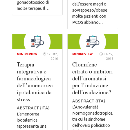
gonadotossico di
dall’essere magri o
molte terapie. Il…
sovrappeso/obese
molte pazienti con
PCOS abbiano…
MINIREVIEW
17 Ott,
MINIREVIEW
2 Nov,
2016
2015
Terapia
Clomifene
integrativa e
citrato o inibitori
farmacologica
dell’aromatasi
dell’amenorrea
per l’induzione
ipotalamica da
dell’ovulazione?
stress
ABSTRACT {ITA}
L’Anovularietà
ABSTRACT {ITA}
Normogonadotropica,
L’amenorrea
tra cui la sindrome
ipotalamica
dell’ovaio policistico
rappresenta una