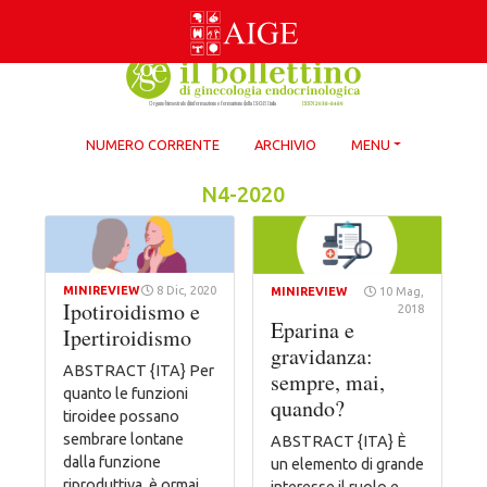
Skip
to
content
NUMERO CORRENTE
ARCHIVIO
MENU
N4-2020
MINIREVIEW
8 Dic, 2020
MINIREVIEW
10 Mag,
Ipotiroidismo e
2018
Eparina e
Ipertiroidismo
gravidanza:
ABSTRACT {ITA} Per
sempre, mai,
quanto le funzioni
quando?
tiroidee possano
sembrare lontane
ABSTRACT {ITA} È
dalla funzione
un elemento di grande
riproduttiva, è ormai
interesse il ruolo e