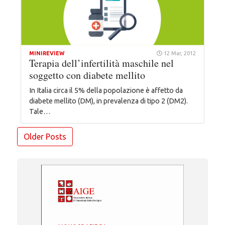
MINIREVIEW
12 Mar, 2012
Terapia dell’infertilità maschile nel
soggetto con diabete mellito
In Italia circa il 5% della popolazione è affetto da
diabete mellito (DM), in prevalenza di tipo 2 (DM2).
Tale…
Navigazione
Older Posts
articoli