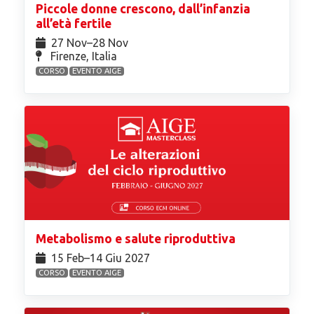
Piccole donne crescono, dall’infanzia
all’età fertile
27 Nov⁠–28 Nov
Firenze, Italia
CORSO
EVENTO AIGE
Metabolismo e salute riproduttiva
15 Feb⁠–14 Giu 2027
CORSO
EVENTO AIGE