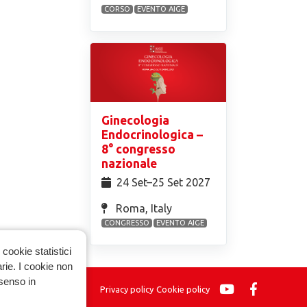
CORSO
EVENTO AIGE
Ginecologia
Endocrinologica –
8° congresso
nazionale
24 Set⁠–25 Set 2027
Roma, Italy
CONGRESSO
EVENTO AIGE
cookie statistici
arie. I cookie non
nsenso in
Privacy policy
Cookie policy