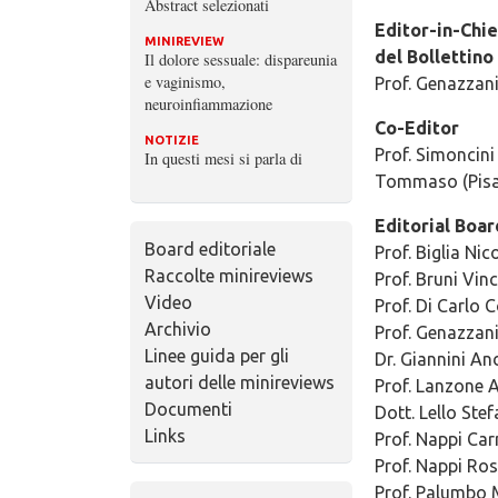
Abstract selezionati
Editor-in-Chie
MINIREVIEW
del Bollettino
Il dolore sessuale: dispareunia
e vaginismo,
Prof. Genazzan
neuroinfiammazione
Co-Editor
NOTIZIE
Prof. Simoncini
In questi mesi si parla di
Tommaso (Pisa
Editorial Boar
Board editoriale
Prof. Biglia Nic
Raccolte minireviews
Prof. Bruni Vin
Video
Prof. Di Carlo 
Archivio
Prof. Genazzani
Linee guida per gli
Dr. Giannini An
autori delle minireviews
Prof. Lanzone 
Documenti
Dott. Lello Ste
Links
Prof. Nappi Car
Prof. Nappi Ross
Prof. Palumbo 