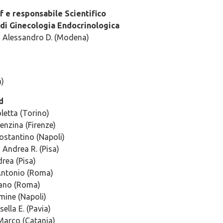
f e responsabile Scientifico
 di Ginecologia Endocrinologica
i Alessandro D. (Modena)
)
d
oletta (Torino)
cenzina (Firenze)
Costantino (Napoli)
 Andrea R. (Pisa)
drea (Pisa)
Antonio (Roma)
fano (Roma)
mine (Napoli)
ella E. (Pavia)
Marco (Catania)