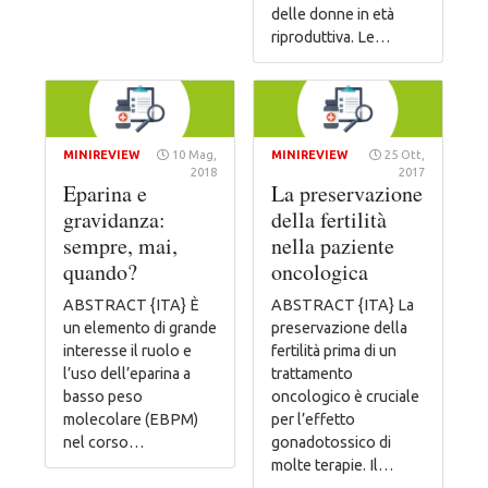
delle donne in età
riproduttiva. Le…
MINIREVIEW
10 Mag,
MINIREVIEW
25 Ott,
2018
2017
Eparina e
La preservazione
gravidanza:
della fertilità
sempre, mai,
nella paziente
quando?
oncologica
ABSTRACT {ITA} È
ABSTRACT {ITA} La
un elemento di grande
preservazione della
interesse il ruolo e
fertilità prima di un
l’uso dell’eparina a
trattamento
basso peso
oncologico è cruciale
molecolare (EBPM)
per l’effetto
nel corso…
gonadotossico di
molte terapie. Il…