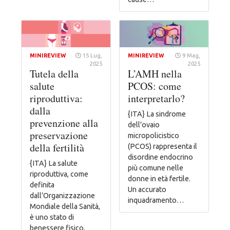
MINIREVIEW
15 Lug,
MINIREVIEW
9 Mag,
2025
2025
Tutela della
L’AMH nella
salute
PCOS: come
riproduttiva:
interpretarlo?
dalla
{ITA} La sindrome
prevenzione alla
dell’ovaio
preservazione
micropolicistico
della fertilità
(PCOS) rappresenta il
disordine endocrino
{ITA} La salute
più comune nelle
riproduttiva, come
donne in età fertile.
definita
Un accurato
dall’Organizzazione
inquadramento…
Mondiale della Sanità,
è uno stato di
benessere fisico,