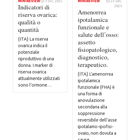
MINIREVIEW
3 Dic, 2025
MINIREVIEW
23 Set,
Indicatori di
2025
Amenorrea
riserva ovarica:
ipotalamica
qualità o
funzionale e
quantità
salute dell’osso:
{ITA} La riserva
assetto
ovarica indica il
fisiopatologico,
potenziale
diagnostico,
riproduttivo di una
terapeutico.
donna. I marker di
riserva ovarica
{ITA} L’amenorrea
attualmente utilizzati
ipotalamica
sono l’ormone…
funzionale (FHA) è
una forma di
anovulazione
secondaria alla
soppressione
reversibile dell’asse
ipotalamo-ipofisi-
ovaio, non dovuta a
cause…