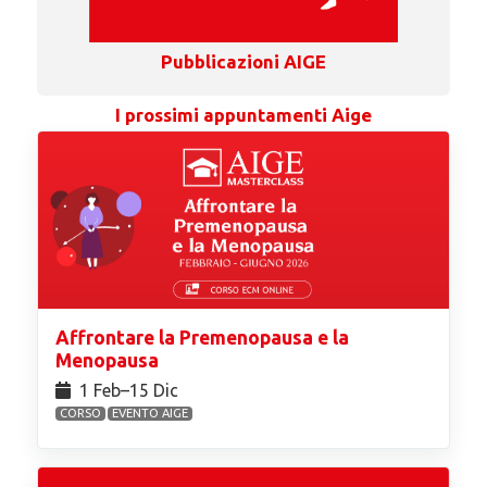
Pubblicazioni AIGE
I prossimi appuntamenti Aige
Affrontare la Premenopausa e la
Menopausa
1 Feb⁠–15 Dic
CORSO
EVENTO AIGE