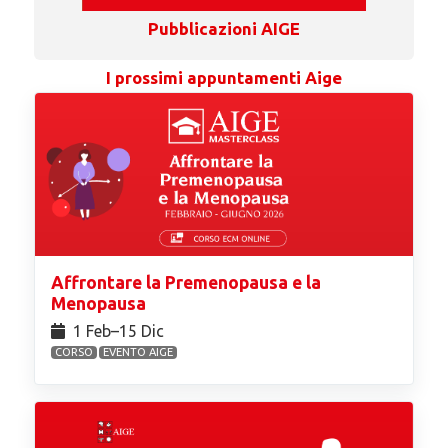
Pubblicazioni AIGE
I prossimi appuntamenti Aige
Affrontare la Premenopausa e la
Menopausa
1 Feb⁠–15 Dic
CORSO
EVENTO AIGE