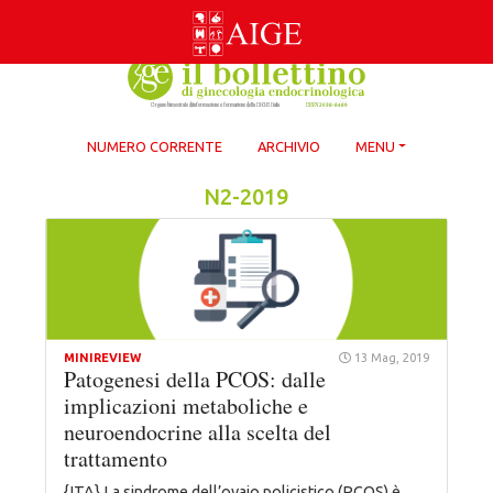
Skip
to
content
NUMERO CORRENTE
ARCHIVIO
MENU
N2-2019
MINIREVIEW
13 Mag, 2019
Patogenesi della PCOS: dalle
implicazioni metaboliche e
neuroendocrine alla scelta del
trattamento
{ITA} La sindrome dell’ovaio policistico (PCOS) è