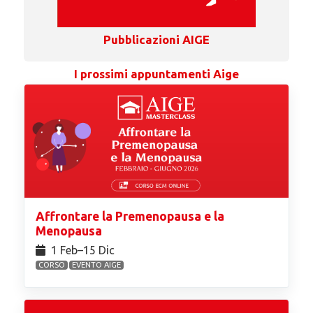
Pubblicazioni AIGE
I prossimi appuntamenti Aige
Affrontare la Premenopausa e la
Menopausa
1 Feb⁠–15 Dic
CORSO
EVENTO AIGE