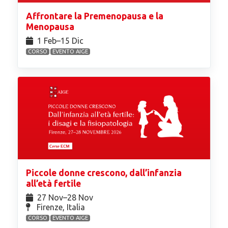
Affrontare la Premenopausa e la
Menopausa
1 Feb⁠–15 Dic
CORSO
EVENTO AIGE
Piccole donne crescono, dall’infanzia
all’età fertile
27 Nov⁠–28 Nov
Firenze, Italia
CORSO
EVENTO AIGE