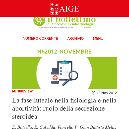
Skip
to
content
NUMERO CORRENTE
ARCHIVIO
MENU
N62012-NOVEMBRE
MINIREVIEW
12 Nov 2012
La fase luteale nella fisiologia e nella
abortività: ruolo della secrezione
steroidea
E. Batzella
E. Cabiddu
Fancello P
Gian Battista Melis
,
,
,
,