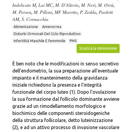
Indelicato M
Lai MC
M. D’Alterio
M. Neri
M. Orrù
,
,
,
,
,
M. Perseu
M. Pilloni
MF Marotto
P. Zedda
Paoletti
,
,
,
,
AM
S. Cornacchia
,
Alimentazione
Amenorrea
Disturbi Ormonali Del Ciclo Riproduttivo
Infertilità Maschile E Femminile
PMS
Scarica la minireview
È ben noto che le modificazioni in senso secretivo
dell’endometrio, la sua preparazione all’eventuale
impianto e il mantenimento della gravidanza
iniziale richiedono la presenza e l’integrità
funzionale del corpo luteo (1). Dopo l’ovulazione
la sua formazione dal follicolo dominante avviene
grazie ad un rimodellamento morfologico e
biochimico delle componenti steroidogeniche
della struttura follicolare, detto luteinizzazione
(2), e ad un attivo processo di invasione vascolare