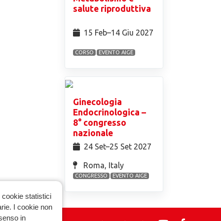
salute riproduttiva
15 Feb⁠–14 Giu 2027
CORSO
EVENTO AIGE
Ginecologia
Endocrinologica –
8° congresso
nazionale
24 Set⁠–25 Set 2027
Roma, Italy
CONGRESSO
EVENTO AIGE
cookie statistici
arie. I cookie non
nsenso in