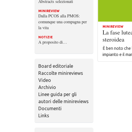
Abstracts selezionati
MINIREVIEW
Dalla PCOS alla PMOS:
comunque una compagna per
la vita
MINIREVIEW
La fase lute
NOTIZIE
steroidea
A proposito di…
È ben noto che 
impianto e il m
Board editoriale
Raccolte minireviews
Video
Archivio
Linee guida per gli
autori delle minireviews
Documenti
Links