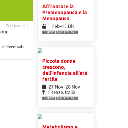
Affrontare la
Premenopausa e la
Menopausa
1 Feb⁠–15 Dic
12 Nov, 2012
ione
CORSO
EVENTO AIGE
 all’eventuale
Piccole donne
crescono,
dall’infanzia all’età
fertile
27 Nov⁠–28 Nov
Firenze, Italia
CORSO
EVENTO AIGE
Metabolismo e