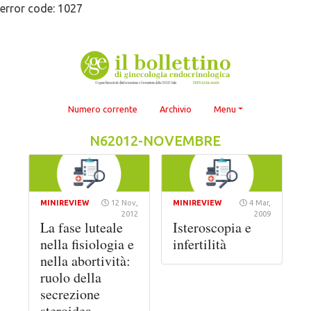
Skip
error code: 1027
to
content
Numero corrente
Archivio
Menu
N62012-NOVEMBRE
MINIREVIEW
12 Nov,
MINIREVIEW
4 Mar,
2012
2009
La fase luteale
Isteroscopia e
nella fisiologia e
infertilità
nella abortività:
ruolo della
secrezione
steroidea