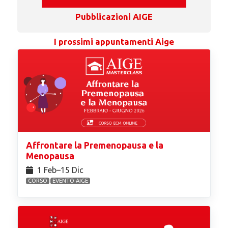
Pubblicazioni AIGE
I prossimi appuntamenti Aige
Affrontare la Premenopausa e la
Menopausa
1 Feb⁠–15 Dic
CORSO
EVENTO AIGE