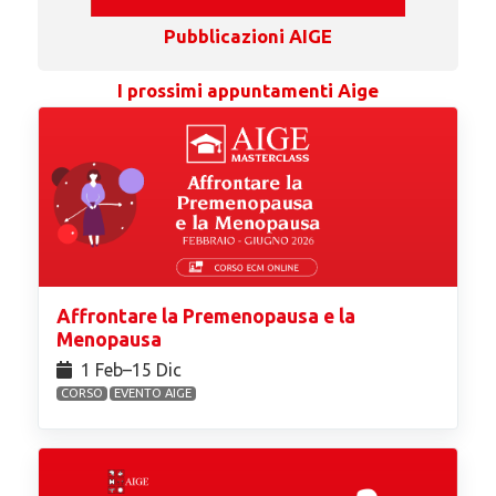
Pubblicazioni AIGE
I prossimi appuntamenti Aige
Affrontare la Premenopausa e la
Menopausa
1 Feb⁠–15 Dic
CORSO
EVENTO AIGE