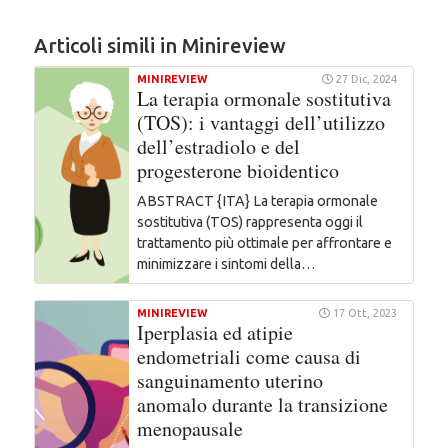
Articoli simili in Minireview
MINIREVIEW
27 Dic, 2024
La terapia ormonale sostitutiva
(TOS): i vantaggi dell’utilizzo
dell’estradiolo e del
progesterone bioidentico
ABSTRACT {ITA} La terapia ormonale
sostitutiva (TOS) rappresenta oggi il
trattamento più ottimale per affrontare e
minimizzare i sintomi della…
MINIREVIEW
17 Ott, 2023
Iperplasia ed atipie
endometriali come causa di
sanguinamento uterino
anomalo durante la transizione
menopausale