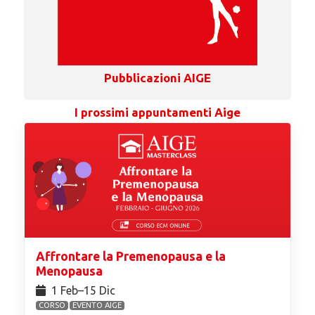
Pubblicazioni AIGE
I prossimi appuntamenti Aige
Affrontare la Premenopausa e la
Menopausa
1 Feb⁠–15 Dic
CORSO
EVENTO AIGE