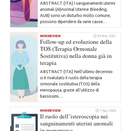
ABSTRACT {ITA} I sanguinamenti uterini
anomali (Abnormal Uterine Bleeding,
AUB) sono un disturbo molto comune,
possono dipendere da varie cause…
MINIREVIEW
29 Mar, 2021
Follow-up ed evoluzione della
TOS (Terapia Ormonale
Sostitutiva) nella donna già in
terapia
ABSTRACT {ITA} Nell’ultimo decennio
si è rivalutato il ruolo della terapia
ormonale sostitutiva (TOS) della
menopausa, grazie all’utilizzo di
bassissimi…
MINIREVIEW
7 Apr, 2020
Il ruolo dell’isteroscopia nei
sanguinamenti uterini anomali
in menopausa