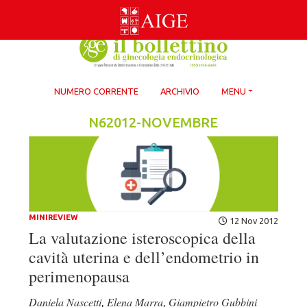
Skip
to
content
NUMERO CORRENTE
ARCHIVIO
MENU
N62012-NOVEMBRE
MINIREVIEW
12 Nov 2012
La valutazione isteroscopica della
cavità uterina e dell’endometrio in
perimenopausa
Daniela Nascetti
Elena Marra
Giampietro Gubbini
,
,