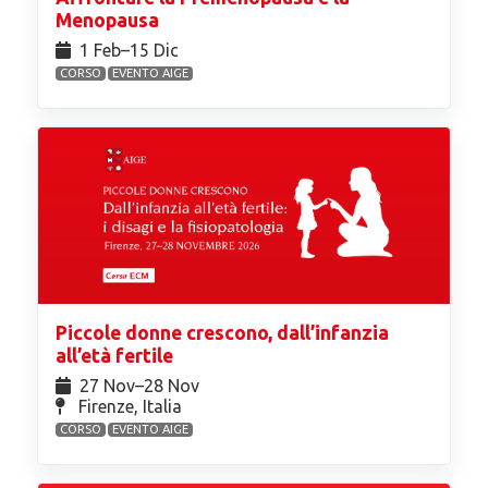
Menopausa
1 Feb⁠–15 Dic
CORSO
EVENTO AIGE
Piccole donne crescono, dall’infanzia
all’età fertile
27 Nov⁠–28 Nov
Firenze, Italia
CORSO
EVENTO AIGE