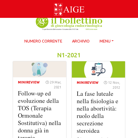
Skip
to
content
NUMERO CORRENTE
ARCHIVIO
MENU
N1-2021
MINIREVIEW
29 Mar,
MINIREVIEW
12 Nov,
2021
2012
Follow-up ed
La fase luteale
evoluzione della
nella fisiologia e
TOS (Terapia
nella abortività:
Ormonale
ruolo della
Sostitutiva) nella
secrezione
donna già in
steroidea
terapia