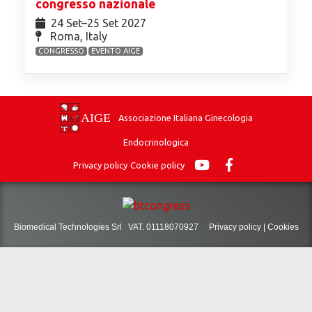
congresso nazionale
24 Set⁠–25 Set 2027
Roma, Italy
CONGRESSO
EVENTO AIGE
Associazione Italiana Ginecologia
Endocrinologica
Privacy policy
Cookie policy
Biomedical Technologies Srl VAT. 01118070927
Privacy policy
|
Cookies