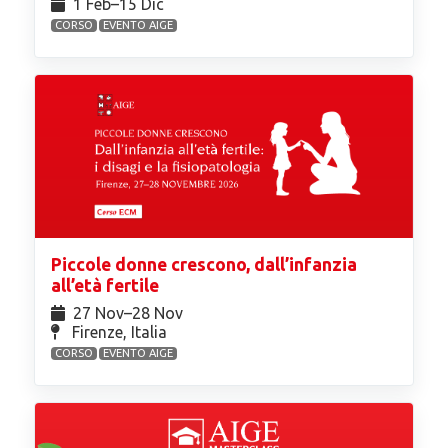
1 Feb⁠–15 Dic
CORSO
EVENTO AIGE
Piccole donne crescono, dall’infanzia
all’età fertile
27 Nov⁠–28 Nov
Firenze, Italia
CORSO
EVENTO AIGE