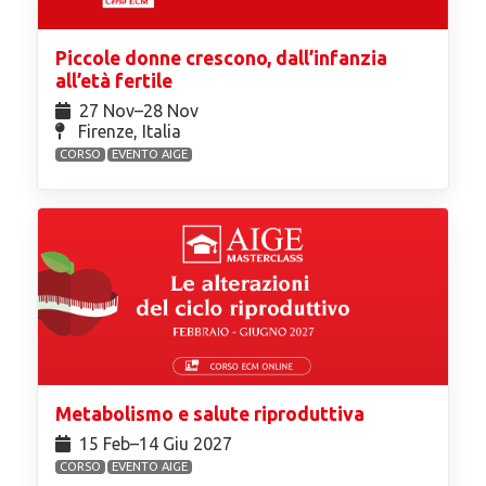
Piccole donne crescono, dall’infanzia
all’età fertile
27 Nov⁠–28 Nov
Firenze, Italia
CORSO
EVENTO AIGE
Metabolismo e salute riproduttiva
15 Feb⁠–14 Giu 2027
CORSO
EVENTO AIGE