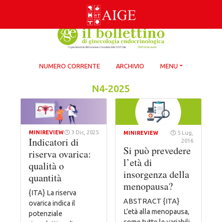
Skip
to
content
NUMERO CORRENTE
ARCHIVIO
MENU
N4-2025
MINIREVIEW
3 Dic, 2025
MINIREVIEW
5 Lug,
Indicatori di
2016
Si può prevedere
riserva ovarica:
l’età di
qualità o
insorgenza della
quantità
menopausa?
{ITA} La riserva
ABSTRACT {ITA}
ovarica indica il
L’età alla menopausa,
potenziale
come tutte le variabili