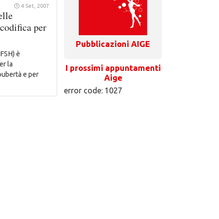
4 Set, 2007
elle
codifica per
Pubblicazioni AIGE
(FSH) è
er la
I prossimi appuntamenti
pubertà e per
Aige
error code: 1027