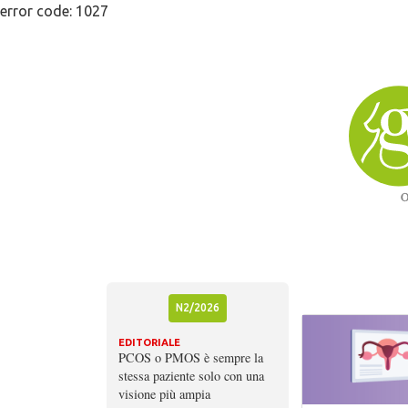
Skip
error code: 1027
to
content
N2/2026
EDITORIALE
PCOS o PMOS è sempre la
stessa paziente solo con una
visione più ampia