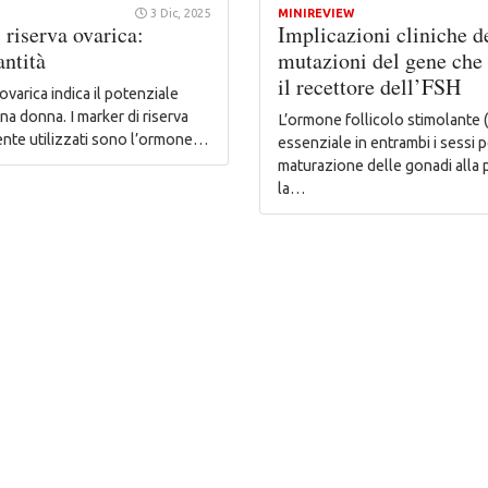
3 Dic, 2025
MINIREVIEW
i riserva ovarica:
Implicazioni cliniche d
antità
mutazioni del gene che 
il recettore dell’FSH
ovarica indica il potenziale
una donna. I marker di riserva
L’ormone follicolo stimolante 
ente utilizzati sono l’ormone…
essenziale in entrambi i sessi p
maturazione delle gonadi alla 
la…