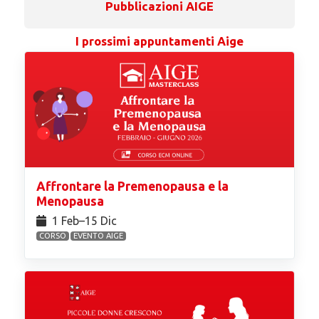
Pubblicazioni AIGE
I prossimi appuntamenti Aige
Affrontare la Premenopausa e la
Menopausa
1 Feb⁠–15 Dic
CORSO
EVENTO AIGE