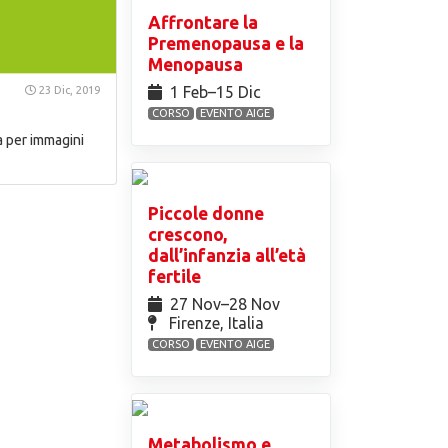
Affrontare la
Premenopausa e la
Menopausa
1 Feb⁠–15 Dic
23 Dic, 2019
CORSO
EVENTO AIGE
a per immagini
Piccole donne
crescono,
dall’infanzia all’età
fertile
27 Nov⁠–28 Nov
Firenze, Italia
CORSO
EVENTO AIGE
Metabolismo e