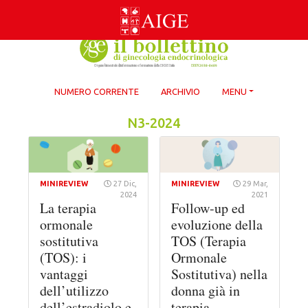
Skip
to
content
NUMERO CORRENTE
ARCHIVIO
MENU
N3-2024
MINIREVIEW
27 Dic,
MINIREVIEW
29 Mar,
2024
2021
La terapia
Follow-up ed
ormonale
evoluzione della
sostitutiva
TOS (Terapia
(TOS): i
Ormonale
vantaggi
Sostitutiva) nella
dell’utilizzo
donna già in
dell’estradiolo e
terapia