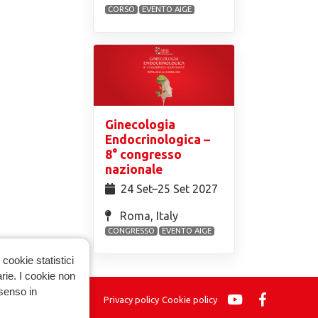
CORSO
EVENTO AIGE
Ginecologia
Endocrinologica –
8° congresso
nazionale
24 Set⁠–25 Set 2027
Roma, Italy
CONGRESSO
EVENTO AIGE
cookie statistici
arie. I cookie non
nsenso in
Privacy policy
Cookie policy