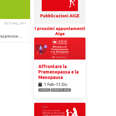
Pubblicazioni AIGE
12 Mag, 2011
I prossimi appuntamenti
Aige
pausa precoce…
Affrontare la
Premenopausa e la
Menopausa
1 Feb⁠–15 Dic
CORSO
EVENTO AIGE