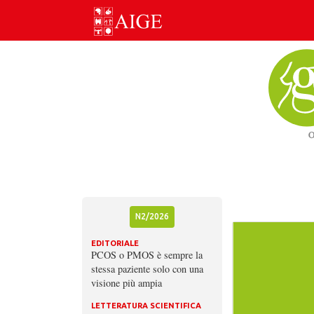
Skip
to
content
N2/2026
EDITORIALE
PCOS o PMOS è sempre la
stessa paziente solo con una
visione più ampia
LETTERATURA SCIENTIFICA