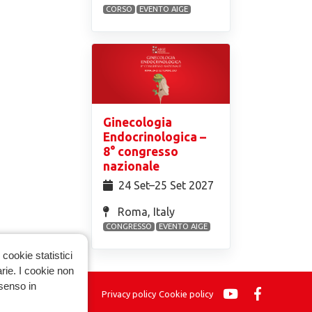
CORSO
EVENTO AIGE
Ginecologia
Endocrinologica –
8° congresso
nazionale
24 Set⁠–25 Set 2027
Roma, Italy
CONGRESSO
EVENTO AIGE
cookie statistici
arie. I cookie non
nsenso in
Privacy policy
Cookie policy