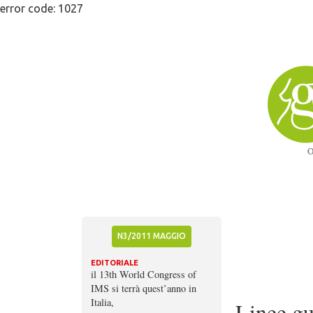
Skip
error code: 1027
to
content
N3/2011 MAGGIO
EDITORIALE
il 13th World Congress of
IMS si terrà quest’anno in
Italia,
Linee g