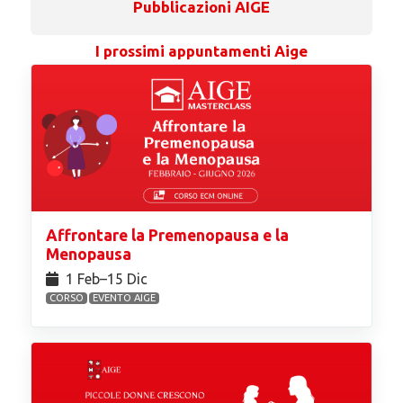
Pubblicazioni AIGE
I prossimi appuntamenti Aige
Affrontare la Premenopausa e la
Menopausa
1 Feb⁠–15 Dic
CORSO
EVENTO AIGE