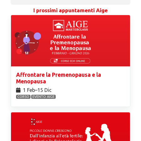
I prossimi appuntamenti Aige
Affrontare la Premenopausa e la
Menopausa
1 Feb⁠–15 Dic
CORSO
EVENTO AIGE