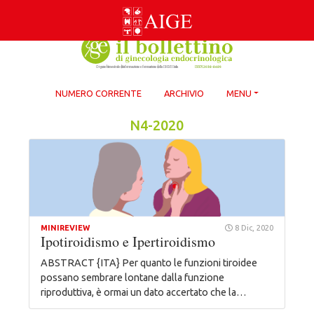
Skip
to
content
NUMERO CORRENTE
ARCHIVIO
MENU
N4-2020
MINIREVIEW
8 Dic, 2020
Ipotiroidismo e Ipertiroidismo
ABSTRACT {ITA} Per quanto le funzioni tiroidee
possano sembrare lontane dalla funzione
riproduttiva, è ormai un dato accertato che la…