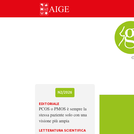
Skip
to
content
N2/2026
EDITORIALE
PCOS o PMOS è sempre la
stessa paziente solo con una
visione più ampia
LETTERATURA SCIENTIFICA