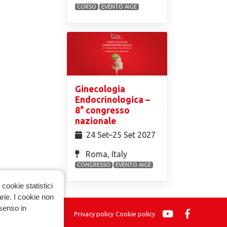
CORSO
EVENTO AIGE
Ginecologia
Endocrinologica –
8° congresso
nazionale
24 Set⁠–25 Set 2027
Roma, Italy
CONGRESSO
EVENTO AIGE
cookie statistici
arie. I cookie non
nsenso in
Privacy policy
Cookie policy