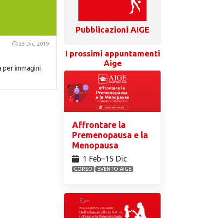
Pubblicazioni AIGE
23 Dic, 2019
I prossimi appuntamenti
Aige
a per immagini
Affrontare la
Premenopausa e la
Menopausa
1 Feb⁠–15 Dic
CORSO
EVENTO AIGE