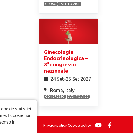
CORSO
EVENTO AIGE
Ginecologia
Endocrinologica –
8° congresso
nazionale
24 Set⁠–25 Set 2027
Roma, Italy
CONGRESSO
EVENTO AIGE
cookie statistici
arie. I cookie non
nsenso in
Privacy policy
Cookie policy