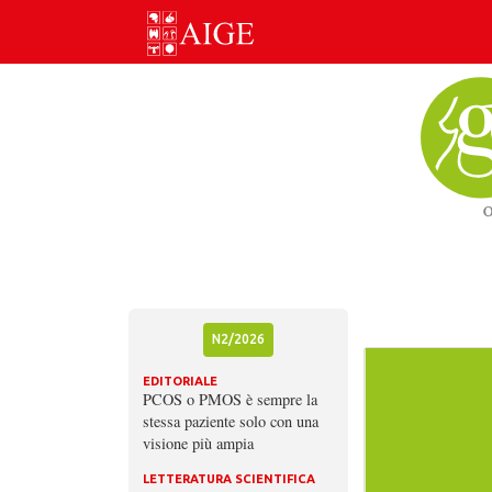
Skip
to
content
N2/2026
EDITORIALE
PCOS o PMOS è sempre la
stessa paziente solo con una
visione più ampia
LETTERATURA SCIENTIFICA