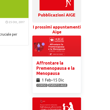
Pubblicazioni AIGE
25 Ott, 2017
I prossimi appuntamenti
Aige
ruciale per
Affrontare la
Premenopausa e la
Menopausa
1 Feb⁠–15 Dic
CORSO
EVENTO AIGE