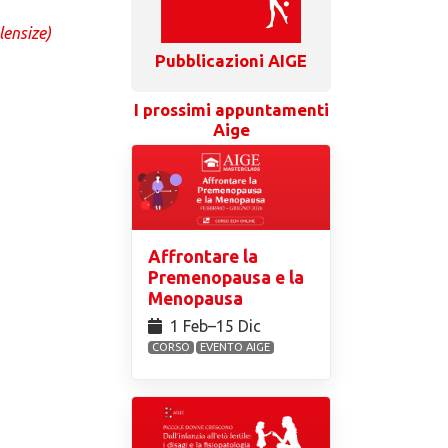
lensize)
Pubblicazioni AIGE
I prossimi appuntamenti
Aige
Affrontare la
Premenopausa e la
Menopausa
1 Feb⁠–15 Dic
CORSO
EVENTO AIGE