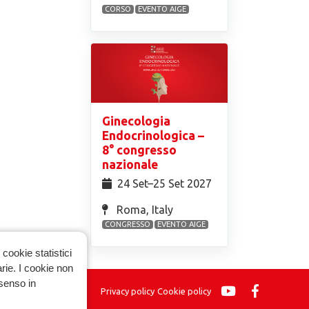
CORSO
EVENTO AIGE
Ginecologia
Endocrinologica –
8° congresso
nazionale
24 Set⁠–25 Set 2027
Roma, Italy
CONGRESSO
EVENTO AIGE
cookie statistici
arie. I cookie non
nsenso in
Privacy policy
Cookie policy