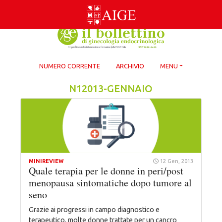
Skip
to
content
NUMERO CORRENTE
ARCHIVIO
MENU
N12013-GENNAIO
MINIREVIEW
12 Gen, 2013
Quale terapia per le donne in peri/post
menopausa sintomatiche dopo tumore al
seno
Grazie ai progressi in campo diagnostico e
terapeutico, molte donne trattate per un cancro