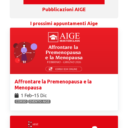
Pubblicazioni AIGE
I prossimi appuntamenti Aige
Affrontare la Premenopausa e la
Menopausa
1 Feb⁠–15 Dic
CORSO
EVENTO AIGE