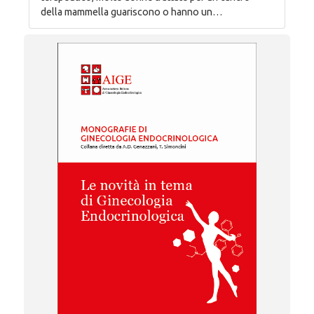
della mammella guariscono o hanno un…