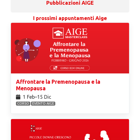
Pubblicazioni AIGE
I prossimi appuntamenti Aige
Affrontare la Premenopausa e la
Menopausa
1 Feb⁠–15 Dic
CORSO
EVENTO AIGE