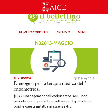
Skip
to
content
NUMERO CORRENTE
ARCHIVIO
MENU
N32013-MAGGIO
MINIREVIEW
12 Mag, 2013
Dienogest per la terapia medica dell’
endometriosi
{ITA} Il management dell’endometriosi nel lungo
periodo è un importante obiettivo per il ginecologo
poiché questa malattia, in assenza di…