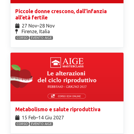
Piccole donne crescono, dall’infanzia
all’età fertile
27 Nov⁠–28 Nov
Firenze, Italia
CORSO
EVENTO AIGE
Metabolismo e salute riproduttiva
15 Feb⁠–14 Giu 2027
CORSO
EVENTO AIGE