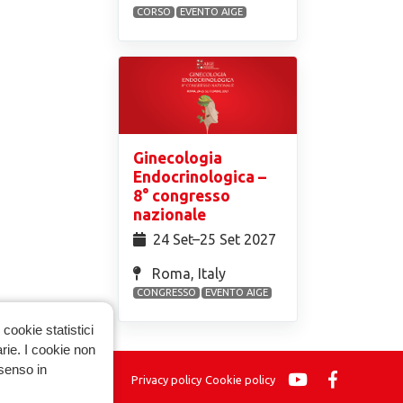
CORSO
EVENTO AIGE
Ginecologia
Endocrinologica –
8° congresso
nazionale
24 Set⁠–25 Set 2027
Roma, Italy
CONGRESSO
EVENTO AIGE
cookie statistici
arie. I cookie non
nsenso in
Privacy policy
Cookie policy