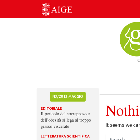
Skip
to
content
N3/2013 MAGGIO
Noth
EDITORIALE
Il pericolo del sovrappeso e
dell’obesità si lega al troppo
It seems we can
grasso viscerale
LETTERATURA SCIENTIFICA