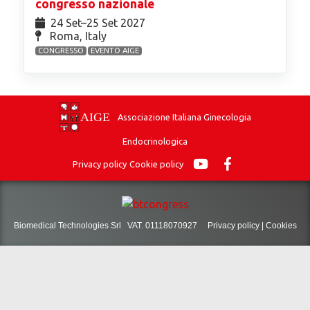
congresso nazionale
24 Set⁠–25 Set 2027
Roma, Italy
CONGRESSO
EVENTO AIGE
Associazione Italiana Ginecologia
Endocrinologica
Privacy policy
Cookie policy
Biomedical Technologies Srl VAT. 01118070927
Privacy policy
|
Cookies