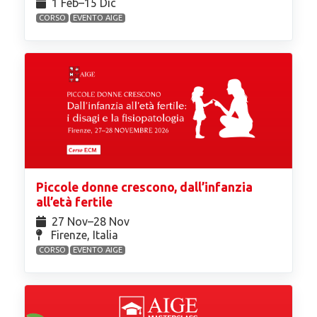
1 Feb⁠–15 Dic
CORSO
EVENTO AIGE
Piccole donne crescono, dall’infanzia
all’età fertile
27 Nov⁠–28 Nov
Firenze, Italia
CORSO
EVENTO AIGE