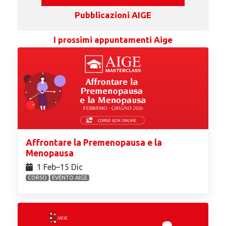
Pubblicazioni AIGE
I prossimi appuntamenti Aige
Affrontare la Premenopausa e la
Menopausa
1 Feb⁠–15 Dic
CORSO
EVENTO AIGE