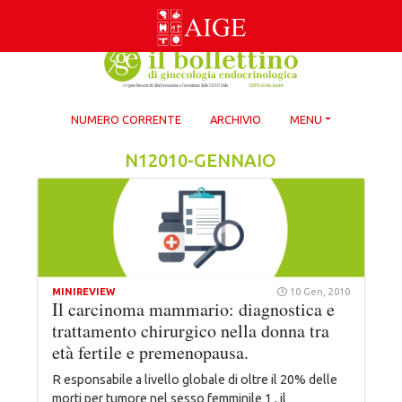
Skip
to
content
NUMERO CORRENTE
ARCHIVIO
MENU
N12010-GENNAIO
MINIREVIEW
10 Gen, 2010
Il carcinoma mammario: diagnostica e
trattamento chirurgico nella donna tra
età fertile e premenopausa.
R esponsabile a livello globale di oltre il 20% delle
morti per tumore nel sesso femminile 1 , il