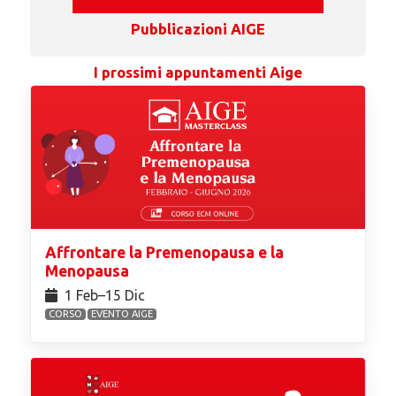
Pubblicazioni AIGE
I prossimi appuntamenti Aige
Affrontare la Premenopausa e la
Menopausa
1 Feb⁠–15 Dic
CORSO
EVENTO AIGE