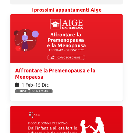
I prossimi appuntamenti Aige
Affrontare la Premenopausa e la
Menopausa
1 Feb⁠–15 Dic
CORSO
EVENTO AIGE