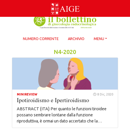
Skip
to
content
NUMERO CORRENTE
ARCHIVIO
MENU
N4-2020
MINIREVIEW
8 Dic, 2020
Ipotiroidismo e Ipertiroidismo
ABSTRACT {ITA} Per quanto le funzioni tiroidee
possano sembrare lontane dalla funzione
riproduttiva, è ormai un dato accertato che la…