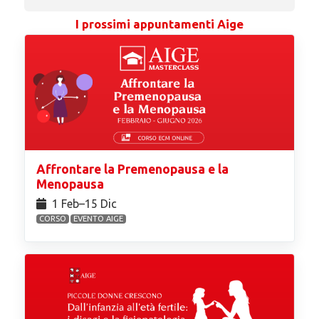
I prossimi appuntamenti Aige
Affrontare la Premenopausa e la
Menopausa
1 Feb⁠–15 Dic
CORSO
EVENTO AIGE