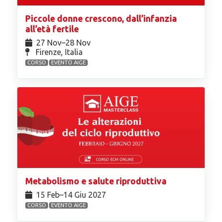
Piccole donne crescono, dall’infanzia
all’età fertile
27 Nov⁠–28 Nov
Firenze, Italia
CORSO
EVENTO AIGE
Metabolismo e salute riproduttiva
15 Feb⁠–14 Giu 2027
CORSO
EVENTO AIGE