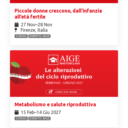
Piccole donne crescono, dall’infanzia
all’età fertile
27 Nov⁠–28 Nov
Firenze, Italia
CORSO
EVENTO AIGE
Metabolismo e salute riproduttiva
15 Feb⁠–14 Giu 2027
CORSO
EVENTO AIGE