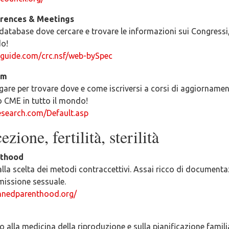
rences & Meetings
database dove cercare e trovare le informazioni sui Congressi
do!
guide.com/crc.nsf/web-bySpec
om
gare per trovare dove e come iscriversi a corsi di aggiornamen
 CME in tutto il mondo!
search.com/Default.asp
zione, fertilità, sterilità
nthood
la scelta dei metodi contraccettivi. Assai ricco di documenta
missione sessuale.
nnedparenthood.org/
o alla medicina della riproduzione e sulla pianificazione famili