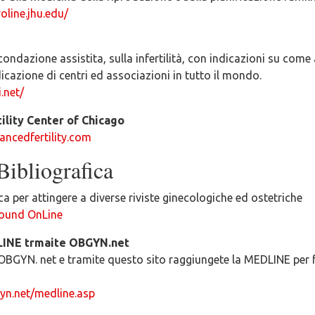
oline.jhu.edu/
condazione assistita, sulla infertilità, con indicazioni su come
dicazione di centri ed associazioni in tutto il mondo.
.net/
ility Center of Chicago
ancedfertility.com
Bibliografica
ca per attingere a diverse riviste ginecologiche ed ostetriche
ound OnLine
LINE trmaite OBGYN.net
OBGYN. net e tramite questo sito raggiungete la MEDLINE per f
yn.net/medline.asp