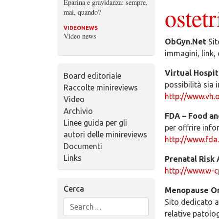
Eparina e gravidanza: sempre,
ostetr
mai, quando?
VIDEONEWS
Video news
ObGyn.Net
Sit
immagini, link,
Virtual Hospit
Board editoriale
possibilità sia
Raccolte minireviews
http://www.vh.
Video
Archivio
FDA – Food an
Linee guida per gli
per offrire inf
autori delle minireviews
http://www.fda
Documenti
Links
Prenatal Risk
http://www.w-c
Cerca
Menopause O
Sito dedicato 
relative patolog