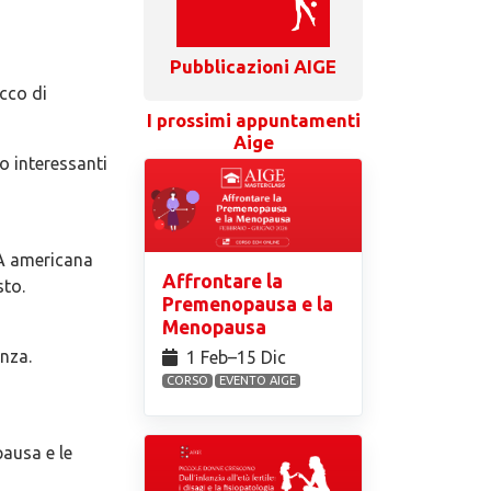
Pubblicazioni AIGE
icco di
I prossimi appuntamenti
Aige
o interessanti
DA americana
Affrontare la
sto.
Premenopausa e la
Menopausa
anza.
1 Feb⁠–15 Dic
CORSO
EVENTO AIGE
ausa e le