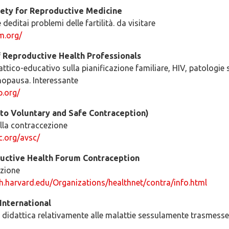
ety for Reproductive Medicine
editai problemi delle fartilità. da visitare
m.org/
f Reproductive Health Professionals
dattico-educativo sulla pianificazione familiare, HIV, patologi
opausa. Interessante
p.org/
to Voluntary and Safe Contraception)
lla contraccezione
c.org/avsc/
uctive Health Forum Contraception
ezione
h.harvard.edu/Organizations/healthnet/contra/info.html
International
a didattica relativamente alle malattie sessulamente trasmesse