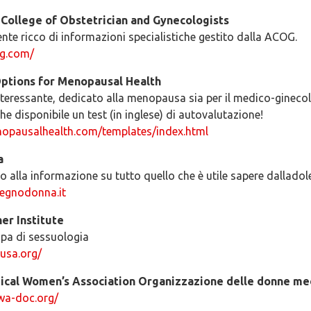
College of Obstetrician and Gynecologists
te ricco di informazioni specialistiche gestito dalla ACOG.
og.com/
ptions for Menopausal Health
nteressante, dedicato alla menopausa sia per il medico-ginecol
he disponibile un test (in inglese) di autovalutazione!
opausalhealth.com/templates/index.html
a
o alla informazione su tutto quello che è utile sapere dalladol
egnodonna.it
er Institute
upa di sessuologia
-usa.org/
cal Women’s Association Organizzazione delle donne me
wa-doc.org/