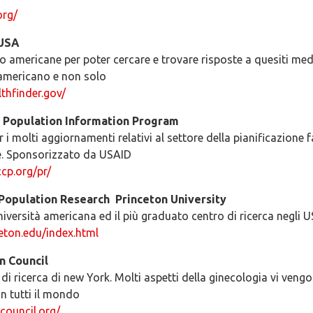
org/
 USA
o americane per poter cercare e trovare risposte a quesiti medi
 americano e non solo
thfinder.gov/
 Population Information Program
 i molti aggiornamenti relativi al settore della pianificazione f
re. Sponsorizzato da USAID
cp.org/pr/
Population Research ­ Princeton University
niversità americana ed il più graduato centro di ricerca negli 
ceton.edu/index.html
n Council
i ricerca di new York. Molti aspetti della ginecologia vi veng
in tutti il mondo
council.org/