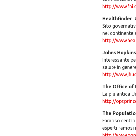
http://www.fhi.
Healthfinder ­
Sito governativ
nel continente
http://www.heal
Johns Hopkins
Interessante per
salute in gene
http://www.jhuc
The Office of 
La più antica U
http://opr.prin
The Populatio
Famoso centro d
esperti famosi 
http://www.pop