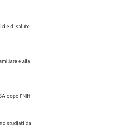
ci e di salute
amiliare e alla
USA dopo l’NIH
ono studiati da