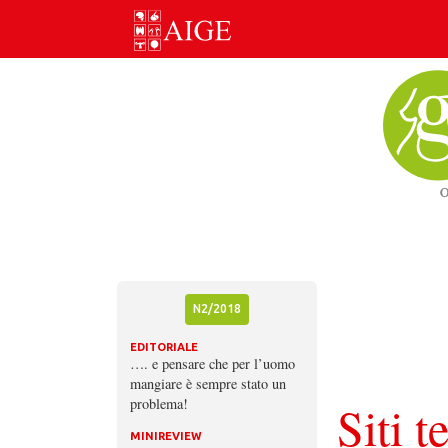
Skip
to
content
N2/2018
EDITORIALE
…. e pensare che per l’uomo
mangiare è sempre stato un
problema!
Siti t
MINIREVIEW