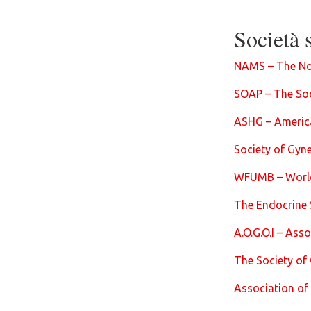
Società s
NAMS – The No
SOAP – The Soc
ASHG – Americ
Society of Gyn
WFUMB – World 
The Endocrine 
A.O.G.O.I – Asso
The Society of
Association of