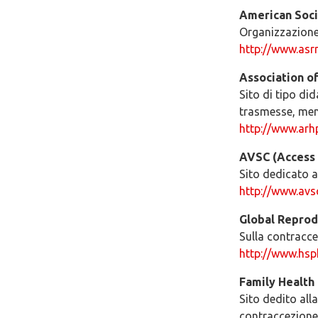
American Soci
Organizzazione d
http://www.asr
Association o
Sito di tipo di
trasmesse, men
http://www.arh
AVSC (Access 
Sito dedicato a
http://www.avs
Global Reprod
Sulla contracc
http://www.hsp
Family Health 
Sito dedito all
contraccezione