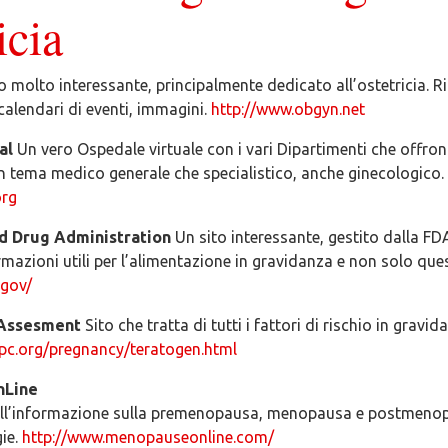
icia
o molto interessante, principalmente dedicato all’ostetricia. R
 calendari di eventi, immagini.
http://www.obgyn.net
al
Un vero Ospedale virtuale con i vari Dipartimenti che offron
 in tema medico generale che specialistico, anche ginecologico.
org
d Drug Administration
Un sito interessante, gestito dalla F
ormazioni utili per l’alimentazione in gravidanza e non solo que
.gov/
 Assesment
Sito che tratta di tutti i fattori di rischio in gravid
pc.org/pregnancy/teratogen.html
nLine
all’informazione sulla premenopausa, menopausa e postmenop
ie.
http://www.menopauseonline.com/