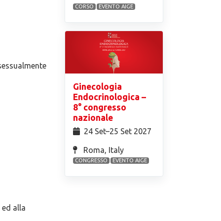
CORSO
EVENTO AIGE
e sessualmente
Ginecologia
Endocrinologica –
8° congresso
nazionale
24 Set⁠–25 Set 2027
Roma, Italy
CONGRESSO
EVENTO AIGE
 ed alla