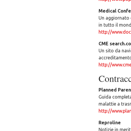
Medical Confe
Un aggiornato 
in tutto il mon
http://www.doc
CME search.c
Un sito da navi
accreditamento
http://www.cme
Contracce
Planned Pare
Guida completal
malattie a tras
http://www.pla
Reproline
Notizie in merit