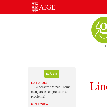
Skip
to
content
N2/2018
Lin
EDITORIALE
…. e pensare che per l’uomo
mangiare è sempre stato un
problema!
MINIREVIEW