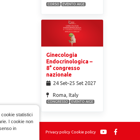
CORSO
EVENTO AIGE
Ginecologia
Endocrinologica –
8° congresso
nazionale
24 Set⁠–25 Set 2027
Roma, Italy
CONGRESSO
EVENTO AIGE
cookie statistici
arie. I cookie non
nsenso in
Privacy policy
Cookie policy