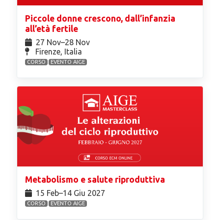
Piccole donne crescono, dall’infanzia
all’età fertile
27 Nov⁠–28 Nov
Firenze, Italia
CORSO
EVENTO AIGE
Metabolismo e salute riproduttiva
15 Feb⁠–14 Giu 2027
CORSO
EVENTO AIGE