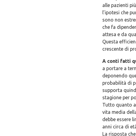
alle pazienti p
l’ipotesi che p
sono non estre
che fa dipender
attesa e da qua
Questa efficie
crescente di pr
A conti fatti 
a portare a ter
deponendo quest
probabilità di 
supporta quindi
stagione per po
Tutto quanto ab
vita media dell
debbe essere li
anni circa di et
La risposta che