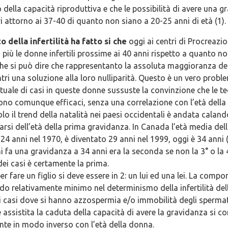
della capacità riproduttiva e che le possibilità di avere una 
ri attorno ai 37-40 di quanto non siano a 20-25 anni di età (1).
 della infertilità ha fatto si che
oggi ai centri di Procreazio
più le donne infertili prossime ai 40 anni rispetto a quanto n
che si può dire che rappresentanto la assoluta maggioranza de
tri una soluzione alla loro nulliparità. Questo è un vero probl
tuale di casi in queste donne sussuste la convinzione che le te
no comunque efficaci, senza una correlazione con l’età della 
lo il trend della natalità nei paesi occidentali è andata caland
zarsi dell’età della prima gravidanza. In Canada l’età media del
24 anni nel 1970, è diventato 29 anni nel 1999, oggi è 34 anni (3
 fa una gravidanza a 34 anni era la seconda se non la 3° o la 4
ei casi è certamente la prima.
r fare un figlio si deve essere in 2: un lui ed una lei. La comp
o relativamente minimo nel determinismo della infertilità del
 i casi dove si hanno azzospermia e/o immobilità degli spermat
 assistita la caduta della capacità di avere la gravidanza si co
nte in modo inverso con l’età della donna.