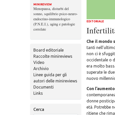
MINIREVIEW
Menopausa, disturbi del
sonno, squilibrio psico-neuro-
endocrino-immunologico
EDITORIALE
(P.N.E.I.), aging e patologie
Infertil
correlate
Che il mondo s
tanti nell’ulti
Board editoriale
non ci è sfuggi
Raccolte minireviews
occidentale o de
Video
era molto bassa
Archivio
superate le due
Linee guida per gli
nuovo millennio
autori delle minireviews
Documenti
Con l’aumento
Links
contemporanea 
donne posticipa
età. Potrebbe n
Cerca
ritiene che rim