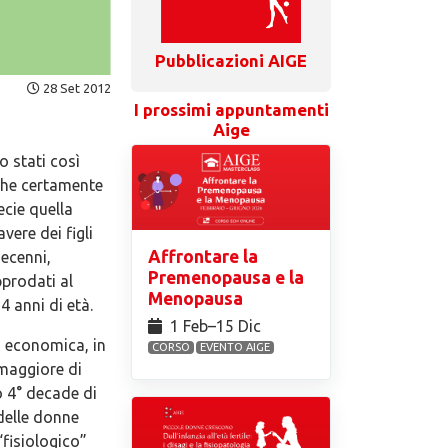
Pubblicazioni AIGE
28 Set 2012
I prossimi appuntamenti
Aige
o stati così
 che certamente
ecie quella
vere dei figli
Affrontare la
ecenni,
Premenopausa e la
pprodati al
Menopausa
 anni di età.
1 Feb⁠–15 Dic
a economica, in
CORSO
EVENTO AIGE
maggiore di
o 4° decade di
delle donne
fisiologico”