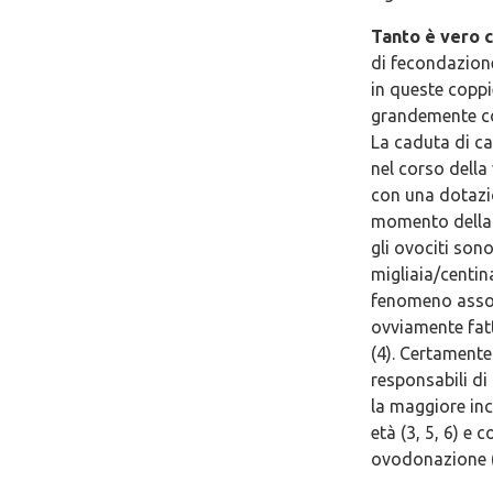
Tanto è vero 
di fecondazione
in queste coppie
grandemente con
La caduta di ca
nel corso della
con una dotazio
momento della n
gli ovociti so
migliaia/centin
fenomeno assolu
ovviamente fat
(4). Certamente
responsabili di
la maggiore inc
età (3, 5, 6) e
ovodonazione (