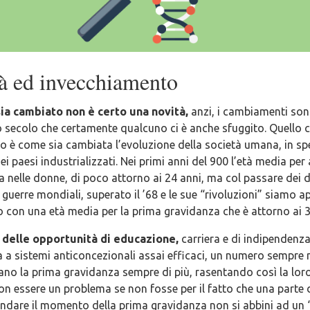
ità ed invecchiamento
ia cambiato non è certo una novità,
anzi, i cambiamenti son
mo secolo che certamente qualcuno ci è anche sfuggito. Quello
to è come sia cambiata l’evoluzione della società umana, in sp
i paesi industrializzati. Nei primi anni del 900 l’età media per a
 nelle donne, di poco attorno ai 24 anni, ma col passare dei d
 guerre mondiali, superato il ’68 e le sue “rivoluzioni” siamo a
 con una età media per la prima gravidanza che è attorno ai 34
 delle opportunità di educazione,
carriera e di indipendenz
a sistemi anticoncezionali assai efficaci, un numero sempre 
no la prima gravidanza sempre di più, rasentando così la lor
on essere un problema se non fosse per il fatto che una parte 
andare il momento della prima gravidanza non si abbini ad un “