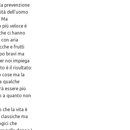
 la prevenzione
lità dell’uomo
o. Ma
 più veloce è
che ci hanno
 con aria
che e frutti
ppo bravi ma
er noi impiega
 è il risultato:
 cose ma la
ra qualche
rà essere più
tto a quanto non
 che la vita è
e classiche ma
ogici che