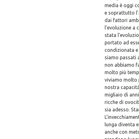
media è oggi co
e soprattutto l
dai fattori ambi
l’evoluzione a 
stata l’evoluzi
portato ad esse
condizionata e 
siamo passati a
non abbiamo fat
molto più tempo
viviamo molto 
nostra capacità
migliaio di ann
ricche di ovocit
sia adesso. Sta
L’invecchiament
lunga diventa e
anche con metod