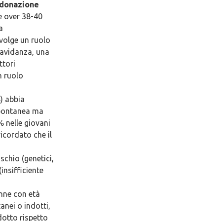
vodonazione
e over 38-40
a
svolge un ruolo
ravidanza, una
ttori
n ruolo
) abbia
 spontanea ma
% nelle giovani
ricordato che il
schio (genetici,
(insifficiente
onne con età
anei o indotti,
otto rispetto