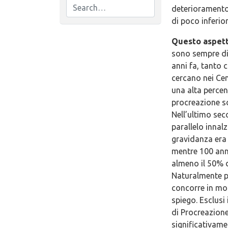
deterioramento 
di poco inferio
Questo aspetto
sono sempre di 
anni fa, tanto 
cercano nei Cen
una alta percen
procreazione so
Nell’ultimo seco
parallelo innal
gravidanza era 
mentre 100 anni
almeno il 50% d
Naturalmente pe
concorre in mod
spiego. Esclusi
di Procreazione
significativame