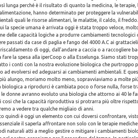
sì lunga perché è il risultato di quanto la medicina, le terapie,
’alimentazione, hanno determinato per proteggere la vulnerabi
entali quali le risorse alimentari, le malattie, il caldo, il fredd
cui la specie umana è arrivata oggi è stata troppo veloce, molto
one delle capacità logiche a produrre cambiamenti tecnologici 
re passati da case di paglia e fango del 4000 A.C ai grattacieli
riscaldamento di oggi, dall’andare a caccia o a raccogliere bac
 fare la spesa alla iperCoop o alla Esselunga. Siamo stati tro
to i conti con la nostra evoluzione biologica che purtroppo p
 ad evolversi ed adeguarsi ai cambiamenti ambientali. E questo
più alungo, moriamo molto meno, sopravviaviamo a molte più
 biologica a riprodurci è cambiata poco o forse nulla, forse t
i le donne avranno evoluto una biologia che attorno ai 40 le fa
i cosi che la capacità riproduttiva si protrarra più oltre rispe
remo a vedere tra qualche migliaio di anni.
o quindi è oggi un elemento con cui doversi confrontare, visto
ssenziale il saperla affrontare non solo con le terapie medich
i naturali atti a meglio gestire o mitigare i cambiamenti biol