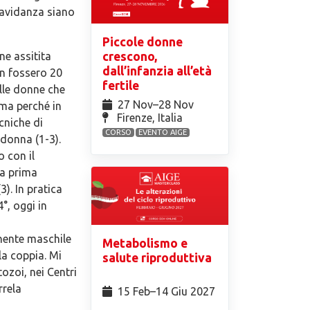
gravidanza siano
Piccole donne
crescono,
ne assitita
dall’infanzia all’età
on fossero 20
fertile
lle donne che
27 Nov⁠–28 Nov
ema perché in
Firenze, Italia
cniche di
CORSO
EVENTO AIGE
donna (1-3).
o con il
la prima
). In pratica
°, oggi in
onente maschile
Metabolismo e
la coppia. Mi
salute riproduttiva
ozoi, nei Centri
rrela
15 Feb⁠–14 Giu 2027