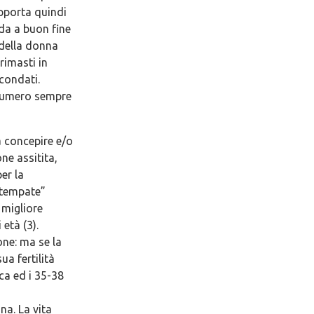
upporta quindi
ada a buon fine
della donna
rimasti in
econdati.
 numero sempre
a concepire e/o
ne assitita,
er la
attempate”
 migliore
età (3).
one: ma se la
a fertilità
ca ed i 35-38
na. La vita