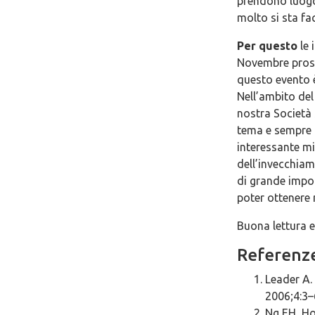
prendono luogo 
molto si sta fa
Per questo
le
Novembre prossi
questo evento è
Nell’ambito de
nostra Società 
tema e sempre 
interessante mi
dell’invecchiam
di grande impor
poter ottenere 
Buona lettura e
Referenz
Leader A.
2006;4:3–
Ng EH, Ho