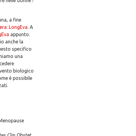
re nelle donne !
na, a fine
era
:
LongEva
. A
gEva
appunto.
io anche la
uesto specifico
oniamo una
ocedere
evento biologico
ome è possibile
ati.
d Menopause
es Clin Obstet