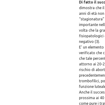
Di fatto il su
dimostra che il
anni di età non
“stagionatura” 
importante nell
volta che la gra
fisiopatologici
negativo (3).
E’ un elemento 
verificato che 
che tale percen
attorno ai 20-24
rischio di abor
precedentemente
trombofilici, po
funzione luteal
Anche il succes
prossima ai 40 a
come pure i tr