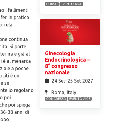
CORSO
EVENTO AIGE
o i fallimenti
er. In pratica
orrela
ione continua
ita. Si parte
Ginecologia
erina e già al
Endocrinologica –
i è al menarca
8° congresso
ziale a poche
nazionale
ociti è un
24 Set⁠–25 Set 2027
he se
nte lo regolano
Roma, Italy
o poi
CONGRESSO
EVENTO AIGE
 che poi spiega
 36-38 anni di
 dopo