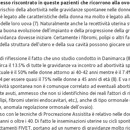
ccesso riscontrato in queste pazienti che ricorrono alla o
 rischio della abortività nelle gravidanze spontanee nelle donn
 è legato alle caratteristiche della donna ma molto è legato all
delle loro uova (7). Naturalmente anche la recettività uterina 
a buona evoluzione dell’impianto e della progressione della g
vidanza dovesse iniziare. Certamente i fibromi, polipi o altri fa
 della struttura dell’utero e della sua cavità possono giocare u
di riflessione il fatto che uno studio condotto in Danimarca (8
circa il 13.5% di tutte le gravidanze va incontro ad abortività
tuale è il 50% nelle donne attorno ai 40-42 anni mentre è il 7.4
 per essere quasi il 75% nelle donne a 45 anni di età (8). E va 
tività spontanea non è comunque correlato ad eventuali aborti
 avuti, ammesso che non si identifichino dei reali fattori di ri
lipi, fibromi uterini endocavitari, etc.), anche di tipo ormonale 
e, anomala regolazione ormonale dell’ovaio).
so con le tecniche di Procreazione Assistita è relativo nelle d
nni o oltre i 40. Di fatto le inseminazioni uterine su cicli spont
attamenti FIVET, portano ad un numero di gravidanze molto rid