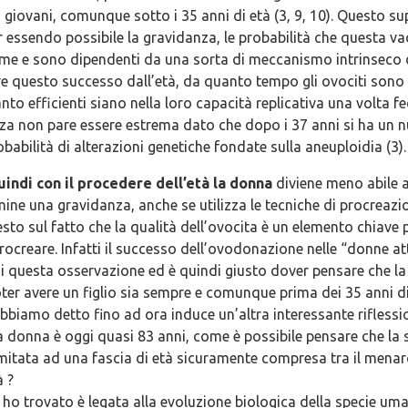
iù giovani, comunque sotto i 35 anni di età (3, 9, 10). Questo s
ur essendo possibile la gravidanza, le probabilità che questa v
me e sono dipendenti da una sorta di meccanismo intrinseco 
e questo successo dall’età, da quanto tempo gli ovociti sono 
nto efficienti siano nella loro capacità replicativa una volta f
nza non pare essere estrema dato che dopo i 37 anni si ha un
obabilità di alterazioni genetiche fondate sulla aneuploidia (3).
quindi con il procedere dell’età la donna
diviene meno abile 
mine una gravidanza, anche se utilizza le tecniche di procreazio
o sul fatto che la qualità dell’ovocita è un elemento chiave p
procreare. Infatti il successo dell’ovodonazione nelle “donne 
 questa osservazione ed è quindi giusto dover pensare che la
ter avere un figlio sia sempre e comunque prima dei 35 anni di 
biamo detto fino ad ora induce un’altra interessante riflessi
a donna è oggi quasi 83 anni, come è possibile pensare che la su
mitata ad una fascia di età sicuramente compresa tra il menar
à ?
 ho trovato è legata alla evoluzione biologica della specie uma