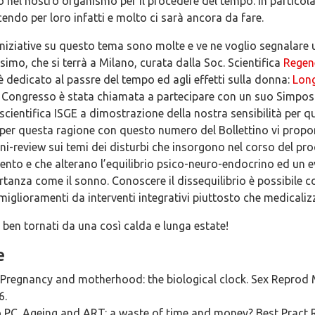
nel nostro organismo per il procedere del tempo. In particola
cendo per loro infatti e molto ci sarà ancora da fare.
 iniziative su questo tema sono molte e ve ne voglio segnalare u
mo, che si terrà a Milano, curata dalla Soc. Scientifica
Regen
 dedicato al passre del tempo ed agli effetti sulla donna:
Lon
l Congresso è stata chiamata a partecipare con un suo Simpos
scientifica ISGE a dimostrazione della nostra sensibilità per q
per questa ragione con questo numero del Bollettino vi prop
ni-review sui temi dei disturbi che insorgono nel corso del pr
ento e che alterano l’equilibrio psico-neuro-endocrino ed un 
tanza come il sonno. Conoscere il dissequilibrio è possibile c
miglioramenti da interventi integrativi piuttosto che medicalizz
 ben tornati da una così calda e lunga estate!
e
 Pregnancy and motherhood: the biological clock. Sex Repro
6.
 PC. Ageing and ART: a waste of time and money? Best Pract R