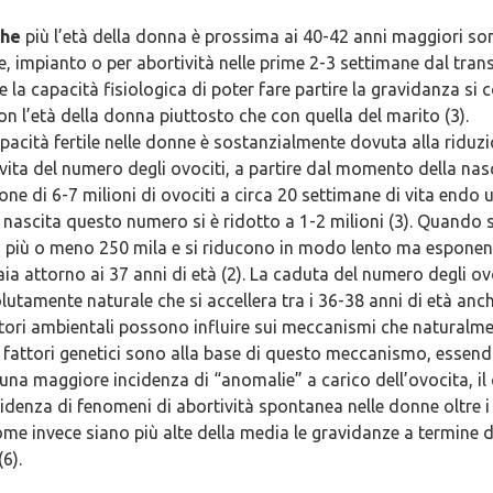
che
più l’età della donna è prossima ai 40-42 anni maggiori son
, impianto o per abortività nelle prime 2-3 settimane dal transf
 la capacità fisiologica di poter fare partire la gravidanza si c
 l’età della donna piuttosto che con quella del marito (3).
pacità fertile nelle donne è sostanzialmente dovuta alla riduz
 vita del numero degli ovociti, a partire dal momento della nasc
ne di 6-7 milioni di ovociti a circa 20 settimane di vita endo ut
ascita questo numero si è ridotto a 1-2 milioni (3). Quando s
no più o meno 250 mila e si riducono in modo lento ma esponen
aia attorno ai 37 anni di età (2). La caduta del numero degli ov
tamente naturale che si accellera tra i 36-38 anni di età anc
tori ambientali possono influire sui meccanismi che naturalme
 fattori genetici sono alla base di questo meccanismo, essend
 una maggiore incidenza di “anomalie” a carico dell’ovocita, il
idenza di fenomeni di abortività spontanea nelle donne oltre i
 come invece siano più alte della media le gravidanze a termine
6).