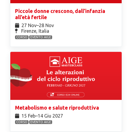
Piccole donne crescono, dall’infanzia
all’età fertile
27 Nov⁠–28 Nov
Firenze, Italia
CORSO
EVENTO AIGE
Metabolismo e salute riproduttiva
15 Feb⁠–14 Giu 2027
CORSO
EVENTO AIGE