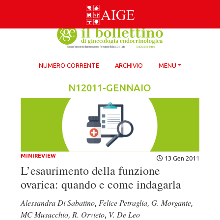
Skip
to
content
NUMERO CORRENTE
ARCHIVIO
MENU
N12011-GENNAIO
MINIREVIEW
13 Gen 2011
L’esaurimento della funzione
ovarica: quando e come indagarla
Alessandra Di Sabatino
Felice Petraglia
G. Morgante
,
,
,
MC Musacchio
R. Orvieto
V. De Leo
,
,