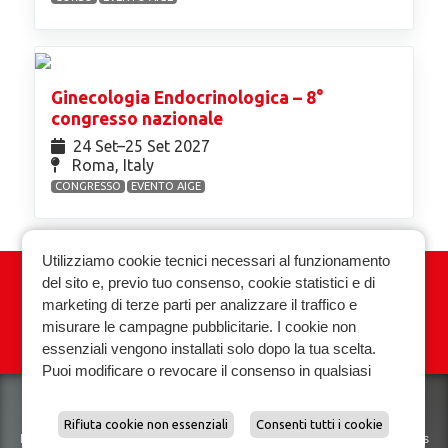
Ginecologia Endocrinologica – 8°
congresso nazionale
24 Set⁠–25 Set 2027
Roma, Italy
CONGRESSO
EVENTO AIGE
Utilizziamo cookie tecnici necessari al funzionamento
del sito e, previo tuo consenso, cookie statistici e di
Associazione Italiana Ginecologia
marketing di terze parti per analizzare il traffico e
Endocrinologica
misurare le campagne pubblicitarie. I cookie non
essenziali vengono installati solo dopo la tua scelta.
Privacy policy
Cookie policy
Puoi modificare o revocare il consenso in qualsiasi
momento.
Scopri di piu e gestisci le preferenze sui cookie.
Rifiuta cookie non essenziali
Consenti tutti i cookie
Biomedical Technologies Srl VAT. 01118070927
Privacy policy
|
Cookies