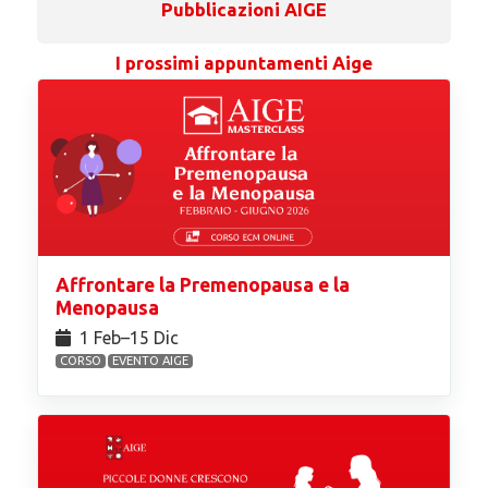
Pubblicazioni AIGE
I prossimi appuntamenti Aige
Affrontare la Premenopausa e la
Menopausa
1 Feb⁠–15 Dic
CORSO
EVENTO AIGE