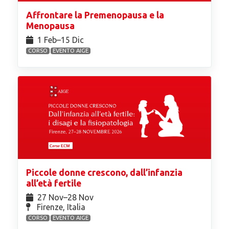
Affrontare la Premenopausa e la
Menopausa
1 Feb⁠–15 Dic
CORSO
EVENTO AIGE
Piccole donne crescono, dall’infanzia
all’età fertile
27 Nov⁠–28 Nov
Firenze, Italia
CORSO
EVENTO AIGE