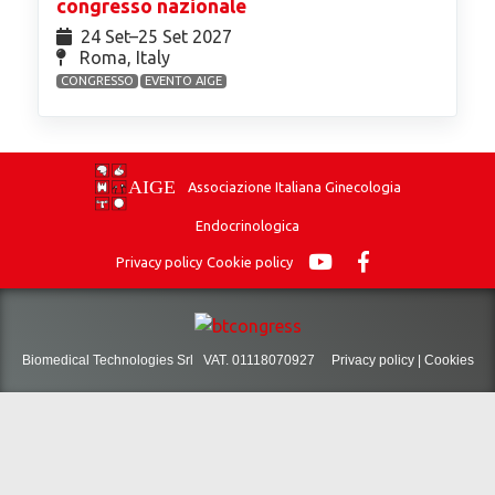
congresso nazionale
24 Set⁠–25 Set 2027
Roma, Italy
CONGRESSO
EVENTO AIGE
Associazione Italiana Ginecologia
Endocrinologica
Privacy policy
Cookie policy
Biomedical Technologies Srl VAT. 01118070927
Privacy policy
|
Cookies