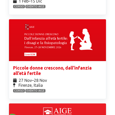
1 Feb⁠–15 Dic
CORSO
EVENTO AIGE
Piccole donne crescono, dall’infanzia
all’età fertile
27 Nov⁠–28 Nov
Firenze, Italia
CORSO
EVENTO AIGE