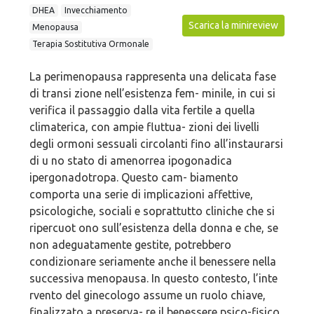
DHEA
Invecchiamento
Scarica la minireview
Menopausa
Terapia Sostitutiva Ormonale
La perimenopausa rappresenta una delicata fase
di transi zione nell’esistenza fem- minile, in cui si
verifica il passaggio dalla vita fertile a quella
climaterica, con ampie fluttua- zioni dei livelli
degli ormoni sessuali circolanti fino all’instaurarsi
di u no stato di amenorrea ipogonadica
ipergonadotropa. Questo cam- biamento
comporta una serie di implicazioni affettive,
psicologiche, sociali e soprattutto cliniche che si
ripercuot ono sull’esistenza della donna e che, se
non adeguatamente gestite, potrebbero
condizionare seriamente anche il benessere nella
successiva menopausa. In questo contesto, l’inte
rvento del ginecologo assume un ruolo chiave,
finalizzato a preserva- re il benessere psico-fisico