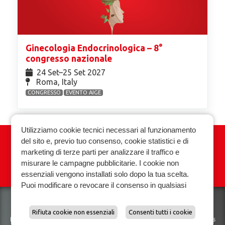
Ginecologia Endocrinologica – 8°
congresso nazionale
24 Set⁠–25 Set 2027
Roma, Italy
CONGRESSO
EVENTO AIGE
Utilizziamo cookie tecnici necessari al funzionamento
del sito e, previo tuo consenso, cookie statistici e di
Associazione Italiana Ginecologia
marketing di terze parti per analizzare il traffico e
Endocrinologica
misurare le campagne pubblicitarie. I cookie non
essenziali vengono installati solo dopo la tua scelta.
Privacy policy
Cookie policy
Puoi modificare o revocare il consenso in qualsiasi
momento.
Scopri di piu e gestisci le preferenze sui cookie.
Rifiuta cookie non essenziali
Consenti tutti i cookie
Biomedical Technologies Srl VAT. 01118070927
Privacy policy
|
Cookies